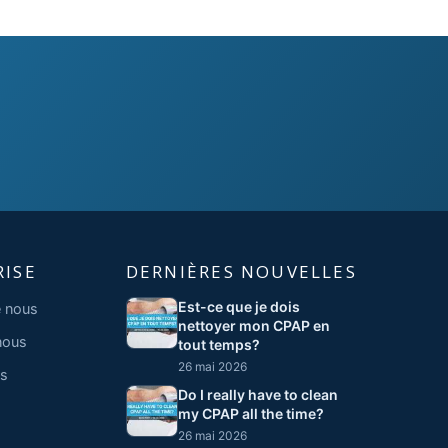
RISE
DERNIÈRES NOUVELLES
Est-ce que je dois
 nous
nettoyer mon CPAP en
nous
tout temps?
26 mai 2026
s
Do I really have to clean
my CPAP all the time?
26 mai 2026