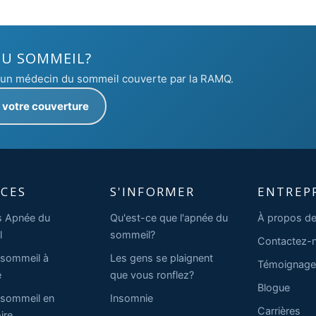
DU SOMMEIL?
c un médecin du sommeil couverte par la RAMQ.
z votre couverture
ICES
S'INFORMER
ENTREP
s Apnée du
Qu'est-ce que l'apnée du
À propos de
l
sommeil?
Contactez-
 sommeil à
Les gens se plaignent
Témoignage
e
que vous ronflez?
Blogue
 sommeil en
Insomnie
Carrières
ire