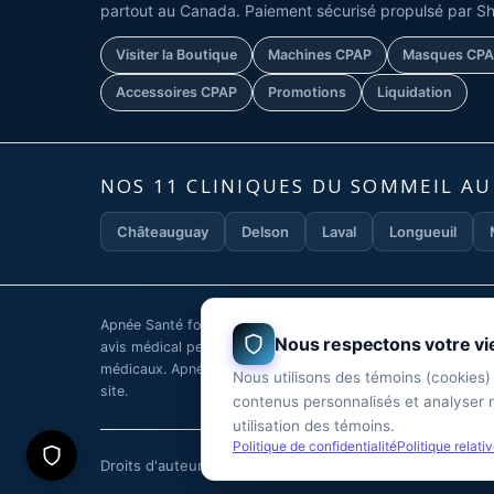
partout au Canada. Paiement sécurisé propulsé par Sh
Visiter la Boutique
Machines CPAP
Masques CP
Accessoires CPAP
Promotions
Liquidation
NOS 11 CLINIQUES DU SOMMEIL A
Châteauguay
Delson
Laval
Longueuil
Apnée Santé fournit ces informations en ligne à des fins d
Nous respectons votre vi
avis médical personnel. Les informations publiées sur ce si
médicaux. Apnée Santé décline toute responsabilité pour le
Nous utilisons des témoins (cookies)
site.
contenus personnalisés et analyser n
utilisation des témoins.
Politique de confidentialité
Politique relati
Droits d'auteur ©
2026
— Apnée Santé. Tous droits rése