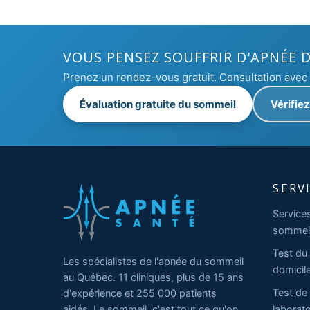
VOUS PENSEZ SOUFFRIR D'APNÉE 
Prenez un rendez-vous gratuit. Consultation ave
Évaluation gratuite du sommeil
Vérifie
SERV
Service
sommei
Test du
Les spécialistes de l'apnée du sommeil
domicil
au Québec. 11 cliniques, plus de 15 ans
Test de
d'expérience et 255 000 patients
aidés. Le sommeil, c'est tout ce qu'on
laborato