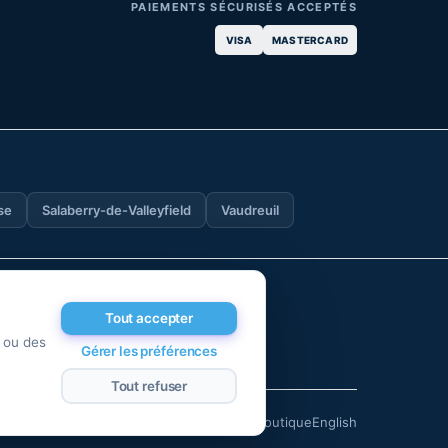
PAIEMENTS SÉCURISÉS ACCEPTÉS
VISA
MASTERCARD
se
Salaberry-de-Valleyfield
Vaudreuil
as être interprétées comme un
decin concernant vos soins
Tout accepter
mations obtenues à partir de ce
s ou des
Gérer les préférences
Tout refuser
Contactez-nous
Carrières
Blogue
Boutique
English