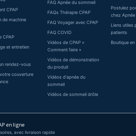
FAQ Apnée du sommeil
Postulez pour
ent CPAP
FAQs Thérapie CPAP
chez Apnée
n de machine
FAQ Voyager avec CPAP
Liens utiles 
FAQ COVID
patients
ie CPAP
Vidéos de CPAP «
Boutique en 
ge et entretien
Comment faire »
Vidéos de démonstration
un rendez-vous
du produit
 votre couverture
Vidéos d'apnée du
ance
sommeil
Vidéos de sommeil drôle
P en ligne
oires, avec livraison rapide