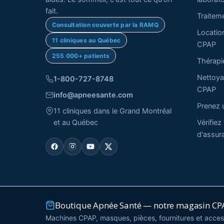
fait.
Traitem
Consultation couverte par la RAMQ
Locatio
11 cliniques au Québec
CPAP
255 000+ patients
Thérap
Nettoya
1-800-727-8748
CPAP
info@apneesante.com
Prenez 
11 cliniques dans le Grand Montréal
et au Québec
Vérifiez
d'assur
Boutique Apnée Santé — notre magasin CPA
Machines CPAP, masques, pièces, fournitures et access