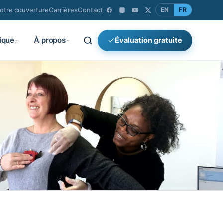
votre couverture
Carrières
Contact
EN
FR
ique
À propos
Évaluation gratuite
×
Rechercher