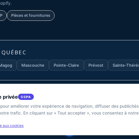
opify.
AP
Pièces et fournitures
U QUÉBEC
Magog
Mascouche
Pointe-Claire
Prévost
Sainte-Thérè
'éducation et de communication uniquement. Ces informations ne doivent p
e privée
CCPA
te Internet ne sont pas destinées à remplacer les consultations avec un mé
s blessures ou autres dommages pouvant résulter de l'utilisation des infor
 pour améliorer votre expérience de navigation, diffuser des publicité
otre trafic. En cliquant sur « Tout accepter », vous consentez à notre
ve aux cookies
rvés.