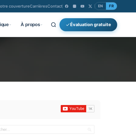
votre couverture
Carrières
Contact
EN
FR
ique
À propos
Évaluation gratuite
×
Rechercher