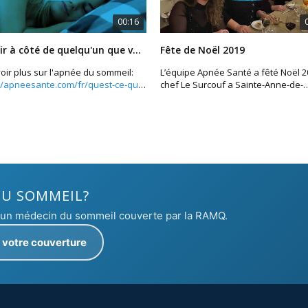
00:16
Dormir à côté de quelqu'un que vous aimez...
Fête de Noël 2019
oir plus sur l'apnée du sommeil:
L’équipe Apnée Santé a fêté Noël 
//apneesante.com/fr/quest-ce-que-
chef Le Surcouf a Sainte-Anne-de-
-du-sommeil/
Bellevue.
DU SOMMEIL?
c un médecin du sommeil couverte par la RAMQ.
z votre couverture