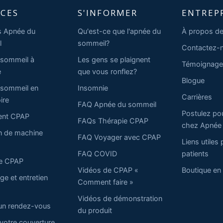
ICES
S'INFORMER
ENTREP
s Apnée du
Qu'est-ce que l'apnée du
À propos de
l
sommeil?
Contactez-
 sommeil à
Les gens se plaignent
Témoignage
e
que vous ronflez?
Blogue
 sommeil en
Insomnie
Carrières
ire
FAQ Apnée du sommeil
Postulez pour
ent CPAP
FAQs Thérapie CPAP
chez Apnée
n de machine
FAQ Voyager avec CPAP
Liens utiles 
FAQ COVID
patients
ie CPAP
Vidéos de CPAP «
Boutique en 
ge et entretien
Comment faire »
Vidéos de démonstration
un rendez-vous
du produit
 votre couverture