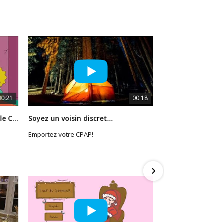
00:21
00:18
Vous avez des problèmes avec le CPAP?
Soyez un voisin discret...
D'autre grand
Emportez votre CPAP!
D'autres idées 
elfe serviable 