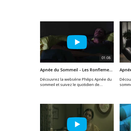
01:08
Apnée du Sommeil - Les Ronflements
Découvrez la websérie Philips Apnée du
Découv
sommeil et suivez le quotidien de
sommei
Johnanna et Sylvain.
Johnan