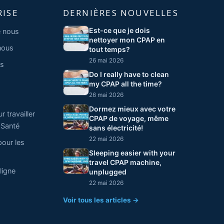
RISE
DERNIÈRES NOUVELLES
Est-ce que je dois
 nous
nettoyer mon CPAP en
nous
tout temps?
26 mai 2026
s
Do I really have to clean
my CPAP all the time?
26 mai 2026
Dormez mieux avec votre
 travailler
CPAP de voyage, même
 Santé
sans électricité!
22 mai 2026
pour les
Sleeping easier with your
travel CPAP machine,
ligne
unplugged
22 mai 2026
Voir tous les articles →