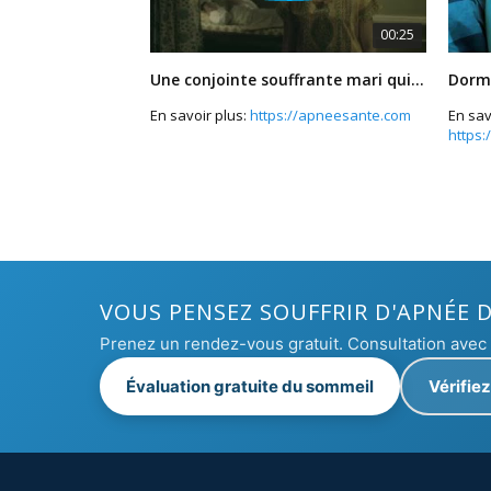
00:25
Une conjointe souffrante mari qui ronfle
En savoir plus:
https://apneesante.com
En sav
https:
apnee
VOUS PENSEZ SOUFFRIR D'APNÉE 
Prenez un rendez-vous gratuit. Consultation ave
Évaluation gratuite du sommeil
Vérifie