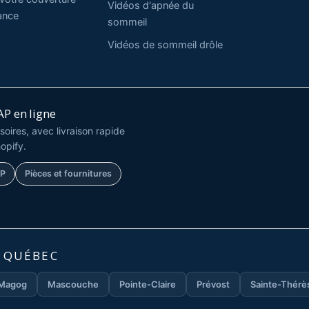
Vidéos d'apnée du
ance
sommeil
Vidéos de sommeil drôle
P en ligne
oires, avec livraison rapide
opify.
AP
Pièces et fournitures
U QUÉBEC
Magog
Mascouche
Pointe-Claire
Prévost
Sainte-Thérè