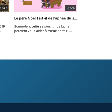
00:49
00:24
Le père Noel fait-il de l'apnée du sommeil?
2019
Somnolent cette saison. . . nos lutins
peuvent vous aider à mieux dormir.
Nous offrons des consultations gratuites.
Offrez le cadeau d'une bonne nuit de
sommeil!