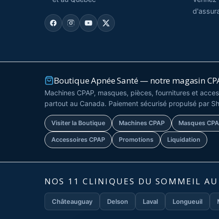
d'assur
Boutique Apnée Santé — notre magasin CPA
Machines CPAP, masques, pièces, fournitures et access
partout au Canada. Paiement sécurisé propulsé par Sh
Visiter la Boutique
Machines CPAP
Masques CP
Accessoires CPAP
Promotions
Liquidation
NOS 11 CLINIQUES DU SOMMEIL A
Châteauguay
Delson
Laval
Longueuil