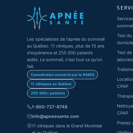
SERV
Service
sommei
Test du
Les spécialistes de l'apnée du sommeil
domicil
au Québec. 11 cliniques, plus de 15 ans
Test de
d'expérience et 255 000 patients
aidés. Le sommeil, c'est tout ce qu'on
laborato
fait.
Traitem
Consultation couverte par la RAMQ
Locatio
11 cliniques au Québec
CPAP
255 000+ patients
Thérap
Nettoya
1-800-727-8748
CPAP
info@apneesante.com
Prenez 
11 cliniques dans le Grand Montréal
et au Québec
Vérifiez