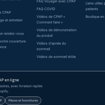
FAQ Voyager avec CPAP
Liens utiles 
FAQ COVID
patients
ie CPAP
Vidéos de CPAP «
Boutique en 
ge et entretien
Comment faire »
Vidéos de démonstration
un rendez-vous
du produit
 votre couverture
Vidéos d'apnée du
ance
sommeil
Vidéos de sommeil drôle
P en ligne
oires, avec livraison rapide
opify.
AP
Pièces et fournitures