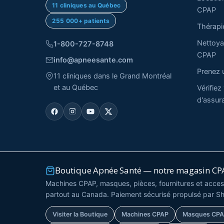
11 cliniques au Québec
CPAP
255 000+ patients
Thérap
Nettoya
1-800-727-8748
CPAP
info@apneesante.com
Prenez 
11 cliniques dans le Grand Montréal
et au Québec
Vérifiez
d'assur
Boutique Apnée Santé — notre magasin CPA
Machines CPAP, masques, pièces, fournitures et access
partout au Canada. Paiement sécurisé propulsé par Sh
Visiter la Boutique
Machines CPAP
Masques CP