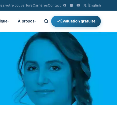
fiez votre couverture
Carrières
Contact
English
ique
À propos
Évaluation gratuite
×
Rechercher