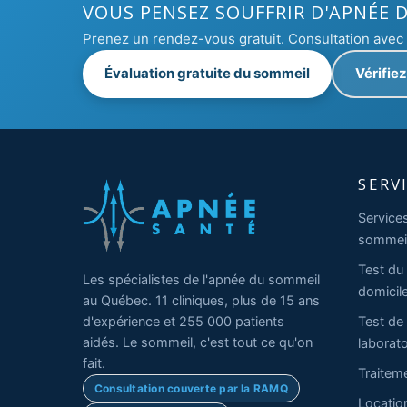
VOUS PENSEZ SOUFFRIR D'APNÉE 
Prenez un rendez-vous gratuit. Consultation ave
Évaluation gratuite du sommeil
Vérifie
SERV
Service
sommei
Test du
Les spécialistes de l'apnée du sommeil
domicil
au Québec. 11 cliniques, plus de 15 ans
Test de
d'expérience et 255 000 patients
aidés. Le sommeil, c'est tout ce qu'on
laborato
fait.
Traitem
Consultation couverte par la RAMQ
Locatio