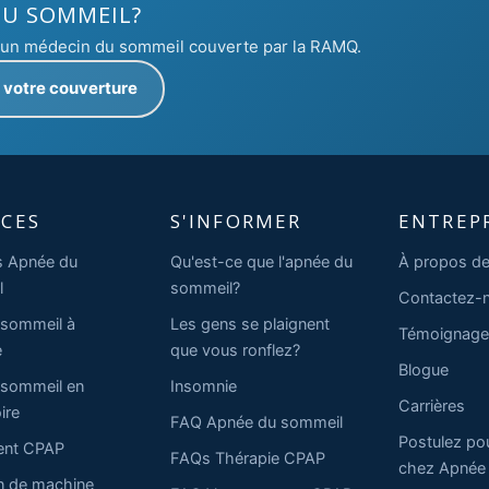
DU SOMMEIL?
c un médecin du sommeil couverte par la RAMQ.
z votre couverture
ICES
S'INFORMER
ENTREP
s Apnée du
Qu'est-ce que l'apnée du
À propos de
l
sommeil?
Contactez-
 sommeil à
Les gens se plaignent
Témoignage
e
que vous ronflez?
Blogue
 sommeil en
Insomnie
Carrières
ire
FAQ Apnée du sommeil
Postulez pour
ent CPAP
FAQs Thérapie CPAP
chez Apnée
n de machine