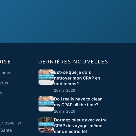
RISE
DERNIÈRES NOUVELLES
Est-ce que je dois
 nous
nettoyer mon CPAP en
nous
tout temps?
26 mai 2026
s
Do I really have to clean
my CPAP all the time?
26 mai 2026
Dormez mieux avec votre
 travailler
CPAP de voyage, même
 Santé
sans électricité!