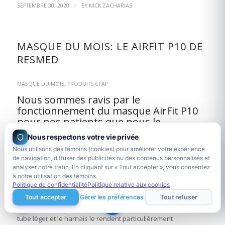
/
SEPTEMBRE 30, 2020
BY
NICK ZACHARIAS
MASQUE DU MOIS: LE AIRFIT P10 DE
RESMED
MASQUE DU MOIS
,
PRODUITS CPAP
Nous sommes ravis par le
fonctionnement du masque AirFit P10
pour nos patients que nous le
présentons comme le masque du mois
Nous respectons votre vie privée
pour août.
Nous utilisons des témoins (cookies) pour améliorer votre expérience
de navigation, diffuser des publicités ou des contenus personnalisés et
Le P10 est disponible à la fois en version bleue pour LUI et en
analyser notre trafic. En cliquant sur « Tout accepter », vous consentez
version rose pour ELLE . De plus, chaque version comprend
à notre utilisation des témoins.
toutes les tailles de coussin, vous êtes certain d’avoir la bonne
Politique de confidentialité
Politique relative aux cookies
coupe!
Tout accepter
Gérer les préférences
Tout refuser
S’endormir et rester endormi n’a jamais été aussi simple. Le
tube léger et le harnais le rendent particulièrement