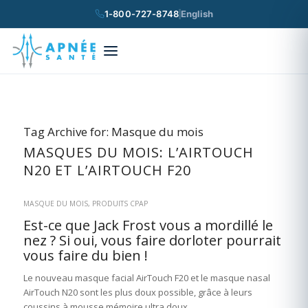
1-800-727-8748
English
×
Rechercher
Tag Archive for:
Masque du mois
MASQUES DU MOIS: L’AIRTOUCH
N20 ET L’AIRTOUCH F20
MASQUE DU MOIS
,
PRODUITS CPAP
Est-ce que Jack Frost vous a mordillé le
nez ? Si oui, vous faire dorloter pourrait
vous faire du bien !
Le nouveau masque facial AirTouch F20 et le masque nasal
AirTouch N20 sont les plus doux possible, grâce à leurs
coussins à mousse mémoire ultra doux.