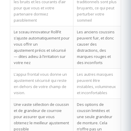
les bruits et les courants d’air
traditionnels sont plus
pour que vous et votre
bruyants, ce qui peut
partenaire dormiez
perturber votre
paisiblement
sommeil
Le sceau innovateur RollFit
Les anciens coussins
s’ajuste automatiquement pour
peuvent fuir, et donc
vous offrir un
causer des
ajustement précis et sécurisé
distractions, des
— dites adieu à l’irritation sur
marques rouges et
votre nez
des inconforts
L’appui frontal vous donne un
Les autres masques
ajustement sécurisé qui reste
peuvent être
en dehors de votre champ de
instables, volumineux
vision.
et inconfortables
Une vaste sélection de coussin
Des options de
et de grandeur de courroie
coussin limitées et
pour assurer que vous
une seule grandeur
obtenez le meilleur ajustement
de monture. Cela
possible
n’offre pas un