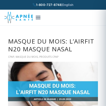
1-800-727-8748
English
×
Rechercher
MASQUE DU MOIS: L’AIRFIT
N20 MASQUE NASAL
CPAP
,
MASQUE DU MOIS
,
PRODUITS CPAP