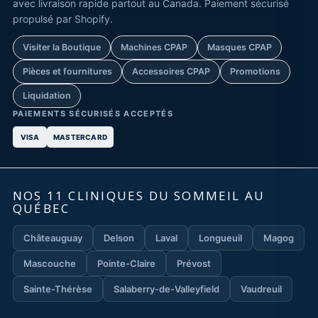
avec livraison rapide partout au Canada. Paiement sécurisé
propulsé par Shopify.
Visiter la Boutique
Machines CPAP
Masques CPAP
Pièces et fournitures
Accessoires CPAP
Promotions
Liquidation
PAIEMENTS SÉCURISÉS ACCEPTÉS
VISA
MASTERCARD
NOS 11 CLINIQUES DU SOMMEIL AU
QUÉBEC
Châteauguay
Delson
Laval
Longueuil
Magog
Mascouche
Pointe-Claire
Prévost
Sainte-Thérèse
Salaberry-de-Valleyfield
Vaudreuil