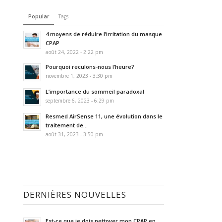
Popular
Tags
4 moyens de réduire l’irritation du masque
CPAP
août 24, 2022 - 2:22 pm
Pourquoi reculons-nous l’heure?
novembre 1, 2023 - 3:30 pm
L’importance du sommeil paradoxal
septembre 6, 2023 - 6:29 pm
Resmed AirSense 11, une évolution dans le
traitement de...
août 31, 2023 - 3:50 pm
DERNIÈRES NOUVELLES
Est-ce que je dois nettoyer mon CPAP en