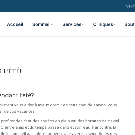
Véri
Accueil
Sommeil
Services
Cliniques
Bout
 L’ÉTÉ!
ndant l’été?
 pourront vous aider à mieux dormir en cette chaude saison. Vous
ter de vos vacances.
 profiter des chaudes soirées en plein air, des horaires de travail
BBQ entre amis et du temps passé dans et sur l’eau. Par contre, la
fficile le sommeil paisible, et peuvent aggraver les symptômes des