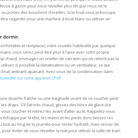
deuse à gazon pour nous réveiller plus tôt que nous ne le
es ou portez des bouchons d’oreilles. Si le bruit vous préoccupe
tre regarder pour une machine à bruit blanc ou utiliser un
r dormir.
confortable et remplacez votre couette habituelle par quelque
naire, vous serez peut-être plus à l’aise avec votre propre
rop chaud, envisagez un oreiller de sarrasin qui ne retient pas la
tilisez si possible la climatisation ou un ventilateur, ce qui
n bruit ambiant apaisant. Avez-vous de la condensation dans
l’humidité sur votre appareil CPAP.
, une douche fraîche ou une baignade avant de se coucher peut
 les draps. S’il fait très chaud, glissez des blocs de glace (ice
ous coucher et retirez-les avant d’aller au lit. Rappelez-vous
 s’échappe par la tête, les mains et les pieds donc laissez ces
tout au long de la journée pour rester hydraté, mais cesser de
our éviter de vous réveiller la nuit pour utiliser la salle de bain.