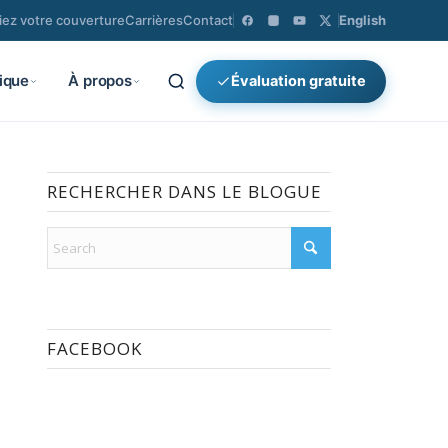
fiez votre couverture
Carrières
Contact
English
ique
À propos
Évaluation gratuite
×
Rechercher
RECHERCHER DANS LE BLOGUE
FACEBOOK