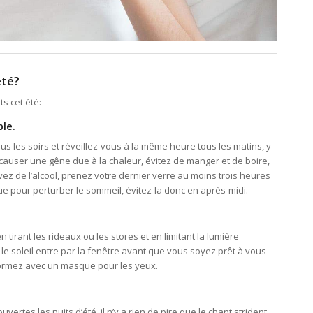
été?
ts cet été:
ble.
s les soirs et réveillez-vous à la même heure tous les matins, y
causer une gêne due à la chaleur, évitez de manger et de boire,
ez de l’alcool, prenez votre dernier verre au moins trois heures
nue pour perturber le sommeil, évitez-la donc en après-midi.
tirant les rideaux ou les stores et en limitant la lumière
e soleil entre par la fenêtre avant que vous soyez prêt à vous
dormez avec un masque pour les yeux.
vertes les nuits d’été, il n’y a rien de pire que le chant strident