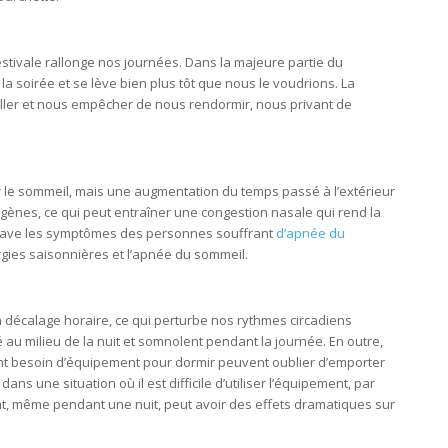
l
 estivale rallonge nos journées. Dans la majeure partie du
la soirée et se lève bien plus tôt que nous le voudrions. La
iller et nous empêcher de nous rendormir, nous privant de
er le sommeil, mais une augmentation du temps passé à l’extérieur
rgènes, ce qui peut entraîner une congestion nasale qui rend la
aggrave les symptômes des personnes souffrant
d’apnée du
ergies saisonnières et l’apnée du sommeil.
décalage horaire, ce qui perturbe nos rythmes circadiens
 au milieu de la nuit et somnolent pendant la journée. En outre,
nt besoin d’équipement pour dormir peuvent oublier d’emporter
ns une situation où il est difficile d’utiliser l’équipement, par
t, même pendant une nuit, peut avoir des effets dramatiques sur